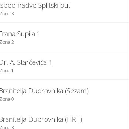
Ispod nadvo Splitski put
Zona:
3
Frana Supila 1
Zona:
2
Dr. A. Starčevića 1
Zona:
1
Branitelja Dubrovnika (Sezam)
Zona:
0
Branitelja Dubrovnika (HRT)
Zona:
3