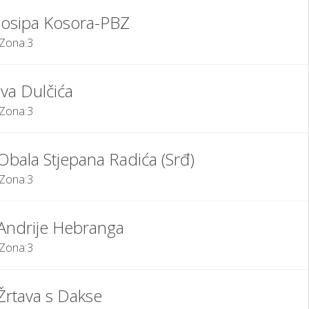
Josipa Kosora-PBZ
Zona:
3
Iva Dulčića
Zona:
3
Obala Stjepana Radića (Srđ)
Zona:
3
Andrije Hebranga
Zona:
3
Žrtava s Dakse