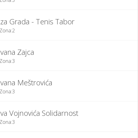
Zona:
3
Iza Grada - Tenis Tabor
Zona:
2
Ivana Zajca
Zona:
3
Ivana Meštrovića
Zona:
3
Iva Vojnovića Solidarnost
Zona:
3