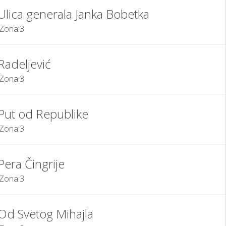
Ulica generala Janka Bobetka
Zona:
3
Radeljević
Zona:
3
Put od Republike
Zona:
3
Pera Čingrije
Zona:
3
Od Svetog Mihajla