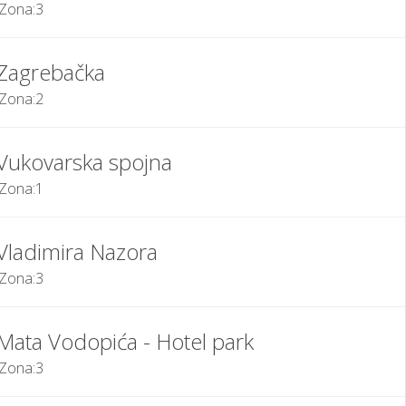
Zona:
3
Zagrebačka
Zona:
2
Vukovarska spojna
Zona:
1
Vladimira Nazora
Zona:
3
Mata Vodopića - Hotel park
Zona:
3