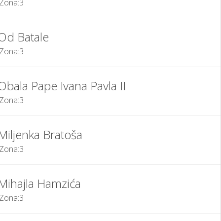
Zona:
3
Od Batale
Zona:
3
Obala Pape Ivana Pavla II
Zona:
3
Miljenka Bratoša
Zona:
3
Mihajla Hamzića
Zona:
3