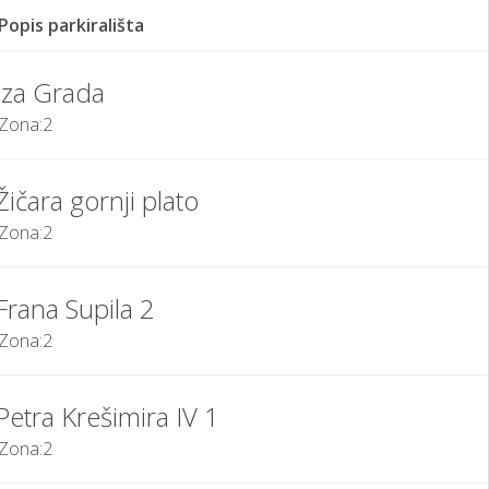
Popis parkirališta
Iza Grada
Zona:
2
Žičara gornji plato
Zona:
2
Frana Supila 2
Zona:
2
Petra Krešimira IV 1
Zona:
2