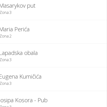
Masarykov put
Zona:
3
Maria Perića
Zona:
2
Lapadska obala
Zona:
3
Eugena Kumičića
Zona:
3
Josipa Kosora - Pub